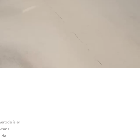
Merode is er
ytens
n de