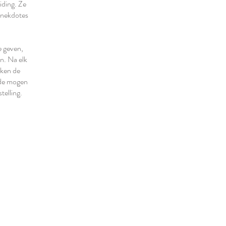
iding. Ze
anekdotes
e geven,
en. Na elk
aken de
nde mogen
telling.