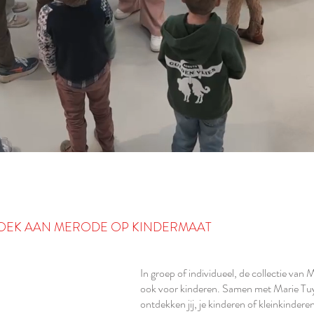
OEK AAN MERODE OP KINDERMAAT
In groep of individueel, de collectie van 
ook voor kinderen. Samen met Marie Tu
ontdekken jij, je kinderen of kleinkindere