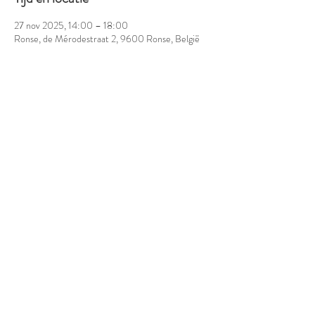
27 nov 2025, 14:00 – 18:00
Ronse, de Mérodestraat 2, 9600 Ronse, België
Over het evenement
Deel dit evenement
MErode
de Mérodestraat 2
9600 Ronse
visit@meroderonse.be
0474 41 46 44