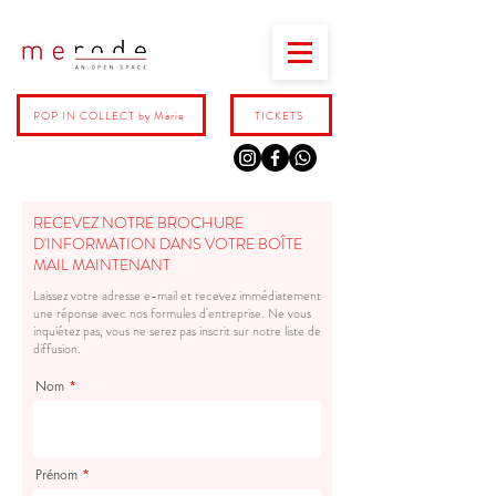
POP IN COLLECT by Marie
TICKETS
RECEVEZ NOTRE BROCHURE
D'INFORMATION DANS VOTRE BOÎTE
MAIL MAINTENANT
Laissez votre adresse e-mail et recevez immédiatement
une réponse avec nos formules d'entreprise. Ne vous
inquiétez pas, vous ne serez pas inscrit sur notre liste de
diffusion.
Nom
Prénom